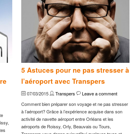
5 Astuces pour ne pas stresser à
re
l’aéroport avec Transpers
07/03/2015
Transpers
Leave a comment
Comment bien préparer son voyage et ne pas stresser
à l’aéroport? Grâce à l’expérience acquise dans son
te
activité de navette aéroport entre Orléans et les
issy,
aéroports de Roissy, Orly, Beauvais ou Tours,
tes
Transpers vous donne aujourd’hui quelques trucs et