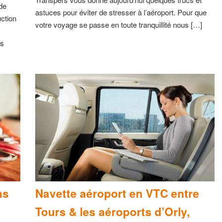
de
astuces pour éviter de stresser à l’aéroport. Pour que
ction
votre voyage se passe en toute tranquillité nous […]
ns
ns
Navette aéroport en VTC entre
Tours & les aéroports d’Orly,