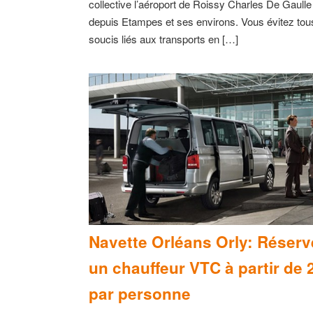
collective l’aéroport de Roissy Charles De Gaulle
depuis Etampes et ses environs. Vous évitez tou
soucis liés aux transports en […]
Navette Orléans Orly: Réserv
un chauffeur VTC à partir de 
par personne