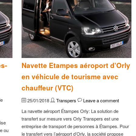
es-
Navette Etampes aéroport d’Orly
en véhicule de tourisme avec
chauffeur (VTC)
de
25/01/2018
Transpers
Leave a comment
La navette aéroport Étampes Orly: La solution de
transfert sur mesure vers Orly Transpers est une
ise
entreprise de transport de personnes à Étampes. Pour
le ou
le transfert vers l’aéroport d’Orly, la société propose