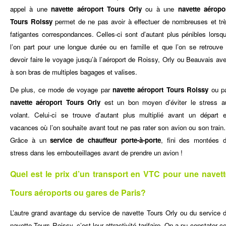
appel à une
navette aéroport Tours Orly
ou à une
navette aéropo
Tours Roissy
permet de ne pas avoir à effectuer de nombreuses et tr
fatigantes correspondances. Celles-ci sont d’autant plus pénibles lorsq
l’on part pour une longue durée ou en famille et que l’on se retrouve
devoir faire le voyage jusqu’à l’aéroport de Roissy, Orly ou Beauvais av
à son bras de multiples bagages et valises.
De plus, ce mode de voyage par
navette aéroport Tours Roissy
ou p
navette aéroport Tours Orly
est un bon moyen d’éviter le stress a
volant. Celui-ci se trouve d’autant plus multiplié avant un départ 
vacances où l’on souhaite avant tout ne pas rater son avion ou son trai
Grâce à un
service de chauffeur porte-à-porte
, fini des montées 
stress dans les embouteillages avant de prendre un avion !
Quel est le prix d’un transport en VTC pour une navet
Tours aéroports ou gares de Paris?
L’autre grand avantage du service de navette Tours Orly ou du service 
navette Tours Roissy, c’est leur attractivité tarifaire. On a pu constater c