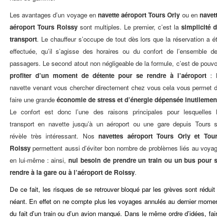
Les avantages d’un voyage en
navette aéroport Tours Orly
ou en
navet
aéroport Tours Roissy
sont multiples. Le premier, c’est la
simplicité 
transport
. Le chauffeur s’occupe de tout dès lors que la réservation a é
effectuée, qu’il s’agisse des horaires ou du confort de l’ensemble d
passagers. Le second atout non négligeable de la formule, c’est de pouvo
profiter d’un moment de détente pour se rendre à l’aéroport
: 
navette venant vous chercher directement chez vous cela vous permet 
faire une grande
économie de stress et d’énergie dépensée inutilemen
Le confort est donc l’une des raisons principales pour lesquelles 
transport en navette jusqu’à un aéroport ou une gare depuis Tours 
révèle très intéressant. Nos
navettes aéroport Tours Orly et Tou
Roissy
permettent aussi d’éviter bon nombre de problèmes liés au voya
en lui-même : ainsi,
nul besoin de prendre un train ou un bus pour 
rendre à la gare ou à l’aéroport de Roissy
.
De ce fait, les risques de se retrouver bloqué par les grèves sont réduit
néant. En effet on ne compte plus les voyages annulés au dernier mome
du fait d’un train ou d’un avion manqué. Dans le même ordre d’idées, fai