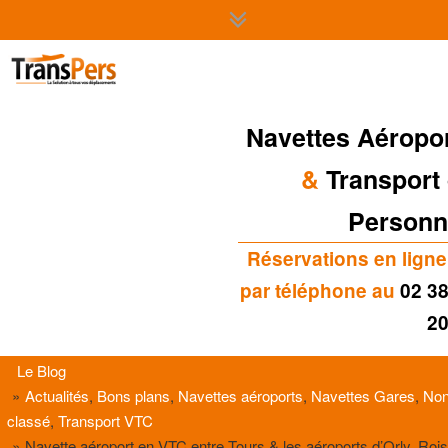
Navettes Aéropo
&
Transport
Personn
Réservations en ligne
par téléphone au
02 38
20
Le Blog
Actualités
,
Bons plans
,
Navettes aéroports
,
Navettes Gares
,
No
classé
,
Transport VTC
Navette aéroport en VTC entre Tours & les aéroports d’Orly, Roi