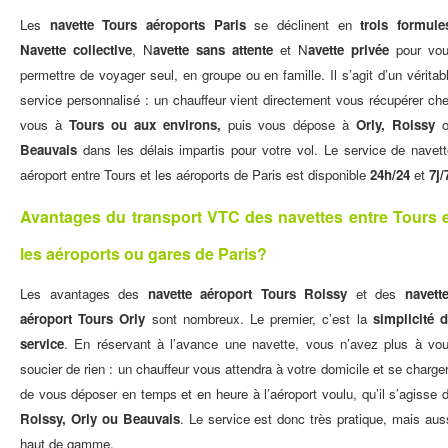
Les
navette Tours aéroports Paris
se déclinent en
trois formule
Navette collective
, N
avette sans attente
et N
avette privée
pour vo
permettre de voyager seul, en groupe ou en famille. Il s’agit d’un véritab
service personnalisé : un chauffeur vient directement vous récupérer ch
vous à
Tours ou aux environs,
puis vous dépose à
Orly, Roissy
Beauvais
dans les délais impartis pour votre vol. Le service de navet
aéroport entre Tours et les aéroports de Paris est disponible
24h/24
et
7j/
Avantages du transport VTC des navettes entre Tours e
les aéroports ou gares de Paris?
Les avantages des
navette aéroport Tours Roissy
et des
navett
aéroport Tours Orly
sont nombreux
. Le premier, c’est la
simplicité 
service
. En réservant à l’avance une navette, vous n’avez plus à vo
soucier de rien : un chauffeur vous attendra à votre domicile et se charge
de vous déposer en temps et en heure à l’aéroport voulu, qu’il s’agisse 
Roissy, Orly ou Beauvais
. Le service est donc très pratique, mais aus
haut de gamme.