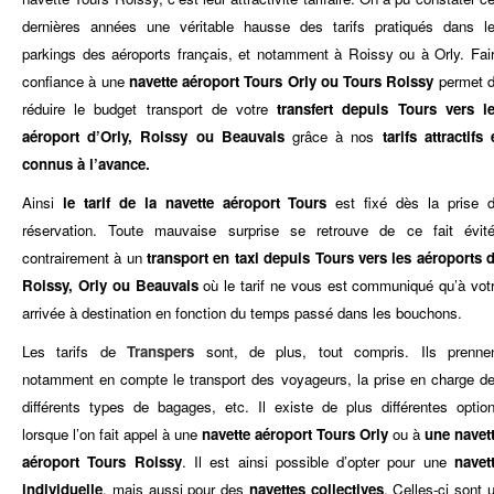
dernières années une véritable hausse des tarifs pratiqués dans l
parkings des aéroports français, et notamment à Roissy ou à Orly. Fai
confiance à une
navette aéroport Tours Orly ou Tours Roissy
permet 
réduire le budget transport de votre
transfert depuis Tours vers l
aéroport d’Orly, Roissy ou Beauvais
grâce à nos
tarifs attractifs 
connus à l’avance.
Ainsi
le tarif de la navette aéroport Tours
est fixé dès la prise 
réservation. Toute mauvaise surprise se retrouve de ce fait évit
contrairement à un
transport en taxi depuis Tours vers les aéroports 
Roissy, Orly ou Beauvais
où le tarif ne vous est communiqué qu’à vot
arrivée à destination en fonction du temps passé dans les bouchons.
Les tarifs de
Transpers
sont, de plus, tout compris. Ils prenne
notamment en compte le transport des voyageurs, la prise en charge d
différents types de bagages, etc. Il existe de plus différentes optio
lorsque l’on fait appel à une
navette aéroport Tours Orly
ou à
une navet
aéroport Tours Roissy
. Il est ainsi possible d’opter pour une
navet
individuelle
, mais aussi pour des
navettes collectives
. Celles-ci sont 