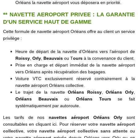
Orléans la navette aéroport vous déposera en priorité.
** NAVETTE AEROPORT PRIVEE : LA GARANTIE
D’UN SERVICE HAUT DE GAMME
Cette formule de navette aéroport Orléans offre au client un service
privilège :
Heure de départ de la navette d’Orléans vers l’aéroport de
Roissy
,
Orly
,
Beauvais
ou T
ours
à la convenance du client.
Prise en charge et départ immédiat de la navette aéroport
vers Orléans après récupération des bagages.
Voiture VTC exclusivement réservé contrairement à la
navette aéroport Orléans collective.
Le trajet de la navette
Orléans Roissy
,
Orléans Orly
,
Orléans Beauvais
ou
Orléans Tours
se fait
systématiquement par autoroute.
Les tarifs de nos
navettes aéroport Orléans Orly
sont
consultables en cliquant
ici
. Pour réserver votre
navette aéroport
collective
, votre
navette aéroport collective sans attente
ou
votre
navette aéroport privée
depuis Orléans vers Orly ou en