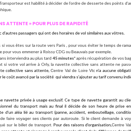
Transporteur est habilité à décider de l’ordre de desserte des points d’arr
phique.
 ATTENTE » POUR PLUS DE RAPIDITÉ
 d'autres passagers qui ont des horaires de vol similaires aux vôtres.
s si vous êtes sur la route vers Paris , pour vous éviter le temps de ram
rse pour vous emmener à Roissy CDG ou Beauvais par exemple.
ans interviendra au plus tard
45 minutes*
après récupération de vos baga
i votre vol arrive à Orly, la navette collective sans attente ne pass
te collective sans attente,
n'a aucune obligati
Centre Val de Loire Vtc
e coût avancé par la société qui viendra s'ajouter au tarif convenu indiq
ne navette privée à usage exclusif
. Ce type de navette garantit au clien
ionnel du transport mais au final il décide de son heure de prise en
e d'un aléa lié au transport (panne, accident, embouteillage, condit
de faire voyager ses clients par autoroute. Si le client demande à vo
Pour des raisons d'organisation,
ué sur le billet de transport.
Centre Val