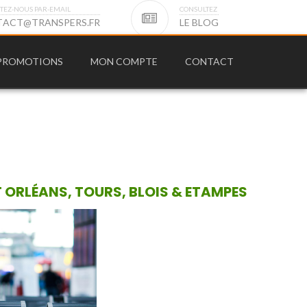
TEZ-NOUS PAR-EMAIL
CONSULTEZ
T
A
C
T
@
T
R
A
N
S
P
E
R
S
.
F
R
L
E
B
L
O
G
PROMOTIONS
MON COMPTE
CONTACT
 ORLÉANS, TOURS, BLOIS & ETAMPES