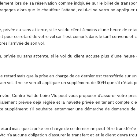
tialement lors de sa réservation comme indqiuée sur le billet de transp
gages alors que le chauffeur l'attend, celui-ci se verra se applique
e, privée ou sans attente, si le vol du client à moins d'une heure de reta
 pour ce retard de votre vol car il est compris dans le tarif convenu et co
rès l'arrivée de son vol.
e, privée ou sans attente, si l
e vol du client accuse plus d'une heure 
 de retard mais que la prise en charge de ce dernier est transférée sur 
e son vol. Il ne se verrait appliquer un supplément de 30/H que s'il n'était 
rivée,
Centre Val de Loire Vtc
peut vous proposer d'assurer votre pri
 initialement prévue déjà règlée et la navette privée en tenant compte
 à ce supplément s'il souhaite entammer une démarche de demande d
ard mais que la prise en charge de ce dernier ne peut être transférée s
n'a aucune obilgation d'assurer le transfert et et le client devra tro
Vtc