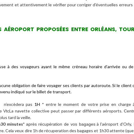
ativement et attentivement le vérifier pour corriger d'éventuelles erreurs 
S AÉROPORT PROPOSÉES ENTRE ORLÉANS, TOURS
se à des voyageurs ayant le même créneau horaire d’arrivée ou d
e obligation de faire voyager ses clients par autoroute. Si le client 
nvenu indiqué sur le billet de transport.
s n’excèdera pas
1H *
entre le moment de votre prise en charge à 
La navette collective peut passer par différents aéroports.
e Vtc
Centr
lus tard la veille.
h30 minutes*
à l’aéroport d’Orly,
après récupération de vos bagages
eure. Cela veux dire 1h de récuperation des bagages et 1h30 attente (que