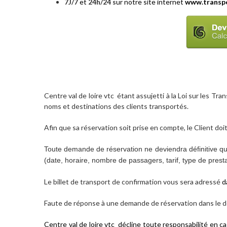
7J/7
et
24h/24 s
ur notre site internet
www.transpe
Centre val de loire vtc étant assujetti à la Loi sur les Tr
noms et destinations des clients transportés.
Afin que sa réservation soit prise en compte, le Client do
Toute demande de réservation ne deviendra définitive qu'a
(date, horaire, nombre de passagers, tarif, type de presta
Le billet de transport de confirmation vous sera adressé
d
Faute de réponse à une demande de réservation dans le dél
Centre val de loire vtc décline toute responsabilité en c