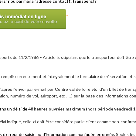
rs.fr
ou par mail à l’adresse
contact@transpers.fr
ansports du 11/2/1986 – Article 5, stipulant que le transporteur doit êtr
it remplir correctement et intégralement le formulaire de réservation et
près l'envoi par e-mail par Centre val de loire vtc d'un billet de tran
tion, numéro de vol, aéroport, etc ....) sur la base des informations co
ans un délai de
48 heures ouvrées maximum (hors période vendredi 
ai indiqué, celle-ci doit être considére par le client comme non-confirm
as d’erreur de saisie ou d'information communiquée erronnée.
Seules les