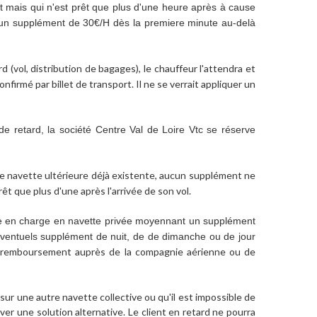
ort mais qui n'est prêt que plus d'une heure après à cause
r un supplément de 30€/H dès la premiere minute au-delà
rd (vol, distribution de bagages), le chauffeur l'attendra et
nfirmé par billet de transport. Il ne se verrait appliquer un
de retard, la société
Centre Val de Loire Vtc
se réserve
une navette ultérieure déjà existente, aucun supplément ne
prêt que plus d'une après l'arrivée de son vol.
se en charge en navette privée moyennant un supplément
 d'éventuels supplément de nuit, de de dimanche ou de jour
e remboursement auprès de la compagnie aérienne ou de
ur une autre navette collective ou qu'il est impossible de
uver une solution alternative. Le client en retard ne pourra