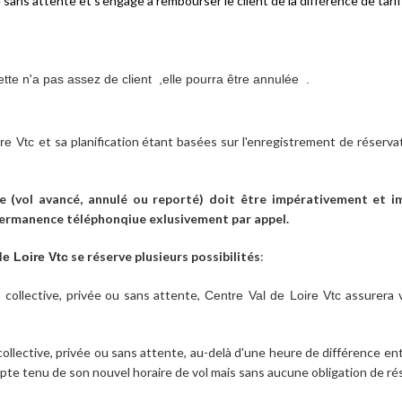
 sans attente et s'engage à rembourser le client de la différence de tarif
tte n'a pas assez de client ,elle pourra être annulée .
et sa planification étant basées sur l'enregistrement de réservat
ire Vtc
 (vol avancé, annulé ou reporté) doit être impérativement et 
 permanence téléphonqiue exlusivement par appel.
se réserve plusieurs possibilités
:
de Loire Vtc
collective, privée ou sans attente,
assurera 
t
Centre Val de Loire Vtc
collective, privée ou sans attente, au-delà d'une heure de différence ent
pte tenu de son nouvel horaire de vol mais sans aucune obligation de rés