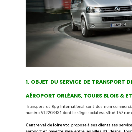
1. OBJET DU SERVICE DE TRANSPORT 
AÉROPORT ORLÉANS, TOURS BLOIS & E
Transpers et Rpg International sont des nom commerci
numéro 512203431
dont le siège social est situé 167 rue 
Centre val de loire vtc
propose à ses clients ses servic
aéroport
et
navette gare
entre les villes d'Orléans, Tou