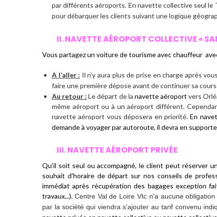
par différents aéroports. En navette collective seul le 
pour débarquer les clients suivant une logique géogra
II. NAVETTE AÉROPORT COLLECTIVE « SANS
Vous partagez un
voiture de tourisme avec chauffeur
avec
A l’aller :
Il n’y aura plus de prise en charge après vou
faire une première dépose avant de continuer sa cou
Au retour :
Le départ de la
navette aéroport
vers Orlé
même aéroport ou à un aéroport différent. Cependant s
navette aéroport vous déposera en priorité.
En navet
demande à voyager par autoroute, il devra en supporter l
III. NAVETTE AÉROPORT PRIVÉE
Qu'il soit seul ou accompagné, le client peut réserver u
souhait d'horaire de départ sur nos conseils de profess
immédiat
après récupération des bagages exception fait
travaux...).
Centre Val de Loire Vtc
n'a aucune obligation 
par la société qui viendra s'ajouter au tarif convenu indiq