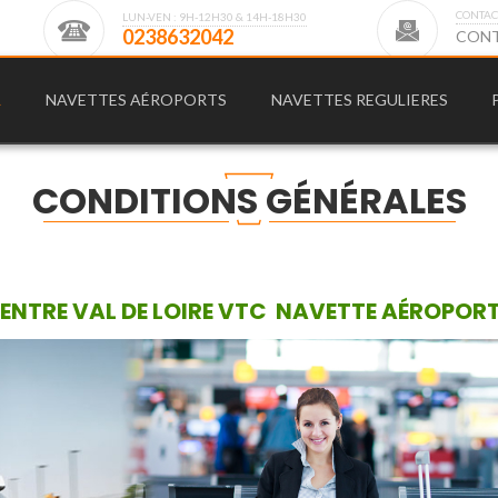
CONTAC
LUN-VEN : 9H-12H30 & 14H-18H30
0
2
3
8
6
3
2
0
4
2
C
O
N
L
NAVETTES AÉROPORTS
NAVETTES REGULIERES
CONDITIONS GÉNÉRALES
ENTRE VAL DE LOIRE VTC NAVETTE AÉROPORT