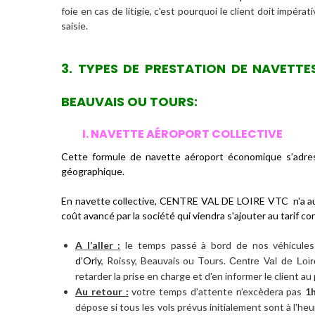
foie en cas de litigie, c'est pourquoi le client doit impér
saisie.
3. TYPES DE PRESTATION DE NAVETTE
BEAUVAIS OU TOURS:
I. NAVETTE AÉROPORT COLLECTIVE
Cette formule de
navette aéroport
économique s’adres
géographique.
En navette collective, CENTRE VAL DE LOIRE VTC n'a aucun
coût avancé par la société qui viendra s'ajouter au tarif co
A l’aller :
le temps passé à bord de nos véhicule
d’Orly
, Roissy, Beauvais ou Tours.
Centre Val de Loir
retarder la prise en charge et d'en informer le client au p
Au retour :
votre temps d’attente n’excèdera pas
1
dépose si tous les vols prévus initialement sont à l'h