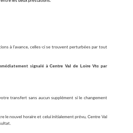
 entre les deux prestations.
ions à l'avance, celles-ci se trouvent perturbées par tout
immédiatement signalé à
par
Centre Val de Loire Vtc
votre transfert sans aucun supplément si le changement
re le nouvel horaire et celui initialement prévu,
Centre Val
ultat.