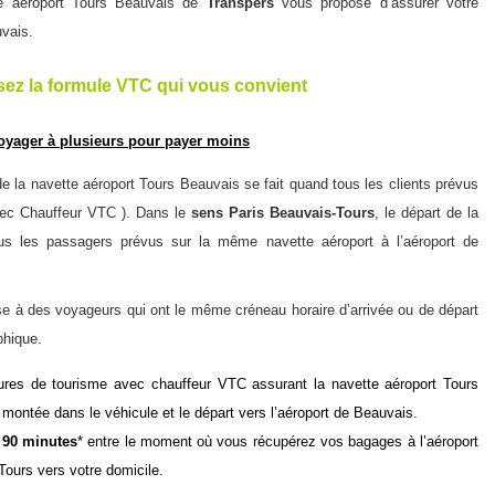
te aéroport Tours Beauvais de
Transpers
vous propose d’assurer votre
uvais.
sez la formule VTC qui vous convient
oyager à plusieurs pour payer moins
 de la navette aéroport Tours Beauvais se fait quand tous les clients prévus
vec Chauffeur VTC ). Dans le
sens Paris Beauvais-Tours
, le départ de la
tous les passagers prévus sur la même
navette aéroport
à l’
aéroport de
e à des voyageurs qui ont le même créneau horaire d’arrivée ou de départ
phique.
tures de tourisme avec chauffeur VTC
assurant la navette aéroport Tours
e montée dans le véhicule et le départ vers l’aéroport de Beauvais.
s
90 minutes
* entre le moment où vous récupérez vos bagages à l’aéroport
Tours vers votre domicile.