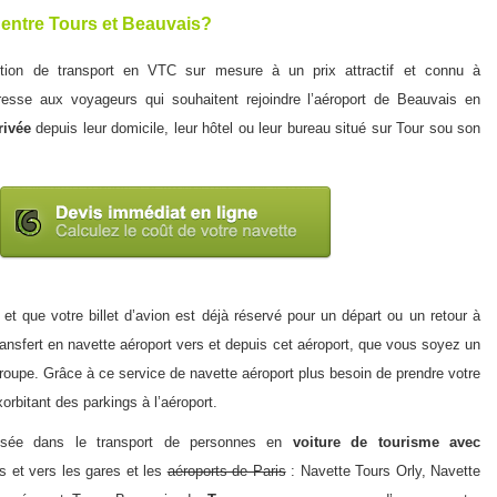
 entre Tours et Beauvais?
ion de transport en VTC sur mesure à un prix attractif et connu à
resse aux voyageurs qui souhaitent rejoindre l’
aéroport de Beauvais
en
ivée
depuis leur domicile, leur hôtel ou leur bureau situé sur Tour sou son
t que votre billet d’avion est déjà réservé pour un départ ou un retour à
ransfert en
navette aéroport
vers et depuis cet aéroport, que vous soyez un
 groupe. Grâce à ce service de
navette aéroport
plus besoin de prendre votre
xorbitant des parkings à l’aéroport.
isée dans le
transport de personnes
en
voiture de tourisme avec
s et vers les gares et les
aéroports de Paris
:
Navette Tours Orly
,
Navette