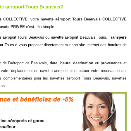
te aéroport Tours Beauvais?
is COLLECTIVE
, votre
navette aéroport Tours Beauvais COLLECTIVE
auvais PRIVÉE
c’est très simple.
e aéroport T
ours Beauvais ou navette aéroport Beauvais Tours,
Transpers
ur Tours à vous proposer directement sur son site internet des horaires de
.
 de l’
aéroport de Beauvais
,
date
,
heure
,
destination
ou
provenance
et
de votre déplacement en
navette aéroport
et effectuer votre réservation sur
ons complémentaires pour les
navettes aéroport
Tours Beauvais, navettes
on :