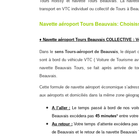
Tours Roissy
et
navette Tours Beauvais
. La navet
transport en VTC individuel ou collectif de Tours à Bea
Navette aéroport Tours Beauvais: Choisis
♦ Navette aéroport Tours Beauvais COLLECTIVE : V
Dans le
sens Tours-aéroport de Beauvais
, le départ
sont à bord du véhicule VTC ( Voiture de Tourisme a
navette Beauvais Tours, se fait après arrivée de 
Beauvais
.
Cette formule de
navette aéroport économique
s’adress
aux aéroports et domiciliés dans la même zone géogra
A l’aller :
Le temps passé à bord de nos
voi
Beauvais excédera pas
45 minutes
* entre votr
Au retour :
Votre temps d’attente excédera pa
de Beauvais et le retour de la navette Beauvais 