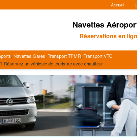
Accueil
L
Navettes Aéropor
Réservations en lig
oports
,
Navettes Gares
,
Transport TPMR
,
Transport VTC
s? Réservez un véhicule de tourisme avec chauffeur