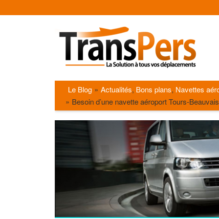
Le Blog
Actualités
,
Bons plans
,
Navettes aér
Besoin d’une navette aéroport Tours-Beauvai