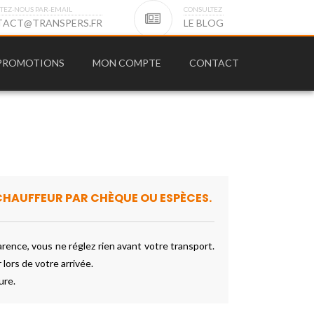
TEZ-NOUS PAR-EMAIL
CONSULTEZ
T
A
C
T
@
T
R
A
N
S
P
E
R
S
.
F
R
L
E
B
L
O
G
PROMOTIONS
MON COMPTE
CONTACT
CHAUFFEUR PAR CHÈQUE OU ESPÈCES.
nce, vous ne réglez rien avant votre transport.
lors de votre arrivée.
ure.