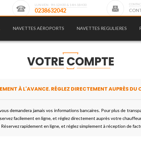
CONTAC
LUN-VEN : 9H-12H30 & 14H-18H30
0
2
3
8
6
3
2
0
4
2
C
O
N
L
NAVETTES AÉROPORTS
NAVETTES REGULIERES
VOTRE COMPTE
MENT À L'AVANCE. RÉGLEZ DIRECTEMENT AUPRÈS DU 
s demandera jamais vos informations bancaires. Pour plus de transpare
servez facilement en ligne, et réglez directement auprès votre chauffeur 
 Réservez rapidement en ligne, et réglez simplement à réception de fact